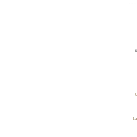
R
U
La