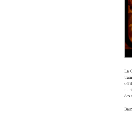
La G
tram
défi
mart
des 
Barn