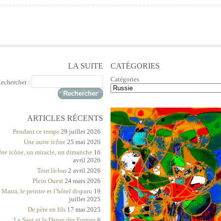
LA SUITE
CATÉGORIES
Catégories
echercher :
ARTICLES RÉCENTS
Pendant ce temps
29 juillet 2026
Une autre icône
25 mai 2026
ne icône, un miracle, un dimanche
16
avril 2026
Tout là-bas
2 avril 2026
Plein Ouest
24 mars 2026
 Matra, le peintre et l’hôtel disparu
19
juillet 2025
De père en fils
17 mai 2025
Le Saut et la Danse des Formes
6