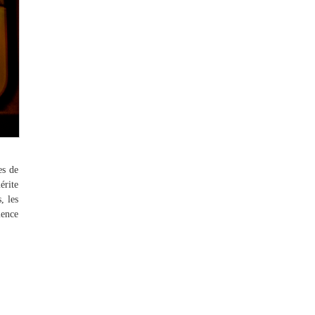
es de
érite
, les
lence