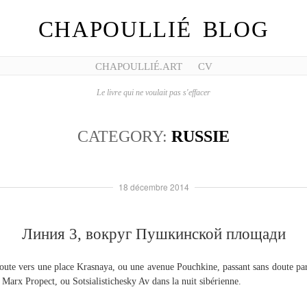
CHAPOULLIÉ BLOG
CHAPOULLIÉ.ART
CV
Le livre qui ne voulait pas s'effacer
CATEGORY:
RUSSIE
18 décembre 2014
Линия 3, вокруг Пушкинской площади
oute vers une place Krasnaya, ou une avenue Pouchkine, passant sans doute pa
 Marx Propect, ou Sotsialistichesky Av dans la nuit sibérienne.