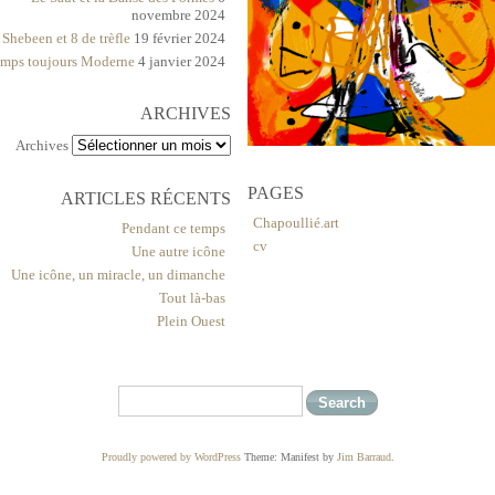
novembre 2024
Shebeen et 8 de trèfle
19 février 2024
mps toujours Moderne
4 janvier 2024
ARCHIVES
Archives
PAGES
ARTICLES RÉCENTS
Chapoullié.art
Pendant ce temps
cv
Une autre icône
Une icône, un miracle, un dimanche
Tout là-bas
Plein Ouest
Proudly powered by WordPress
Theme: Manifest by
Jim Barraud
.