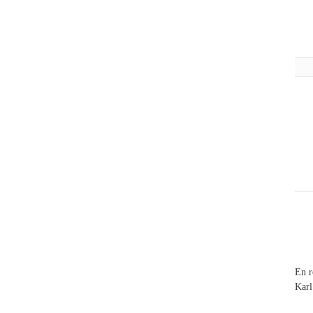
En r
Karl