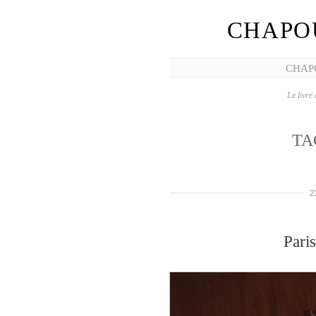
CHAPO
CHAP
Le livre 
TA
2
Pari