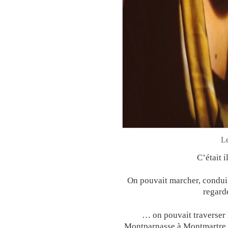
Le
C’était 
On pouvait marcher, conduire
regarde
… on pouvait traverser l
Montparnasse à Montmartre, t