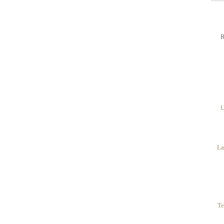
R
U
La
Te