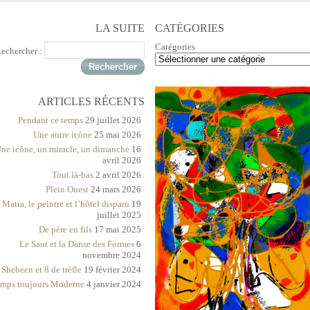
LA SUITE
CATÉGORIES
Catégories
echercher :
ARTICLES RÉCENTS
Pendant ce temps
29 juillet 2026
Une autre icône
25 mai 2026
ne icône, un miracle, un dimanche
16
avril 2026
Tout là-bas
2 avril 2026
Plein Ouest
24 mars 2026
 Matra, le peintre et l’hôtel disparu
19
juillet 2025
De père en fils
17 mai 2025
Le Saut et la Danse des Formes
6
novembre 2024
Shebeen et 8 de trèfle
19 février 2024
mps toujours Moderne
4 janvier 2024