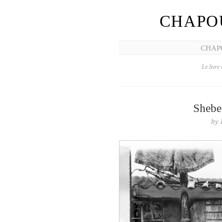
CHAPO
CHAP
Le livre 
Shebee
by