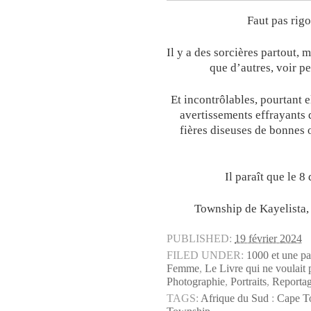
Faut pas rigo
Il y a des sorcières partout, 
que d’autres, voir p
Et incontrôlables, pourtant 
avertissements effrayants q
fières diseuses de bonnes 
Il paraît que le 8
Township de Kayelista,
PUBLISHED:
19 février 2024
FILED UNDER:
1000 et une p
Femme
,
Le Livre qui ne voulait p
Photographie
,
Portraits
,
Reporta
TAGS:
Afrique du Sud
:
Cape 